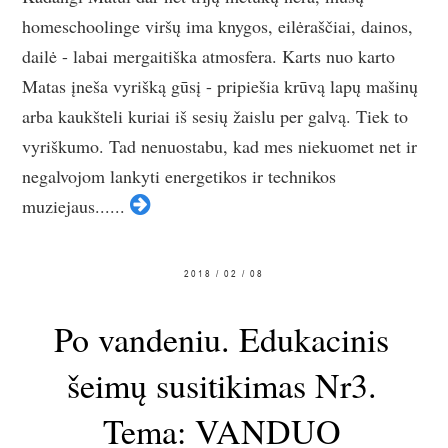
homeschoolinge viršų ima knygos, eilėraščiai, dainos,
dailė - labai mergaitiška atmosfera. Karts nuo karto
Matas įneša vyrišką gūsį - pripiešia krūvą lapų mašinų
arba kaukšteli kuriai iš sesių žaislu per galvą. Tiek to
vyriškumo. Tad nenuostabu, kad mes niekuomet net ir
negalvojom lankyti energetikos ir technikos
muziejaus......
2018 / 02 / 08
Po vandeniu. Edukacinis
šeimų susitikimas Nr3.
Tema: VANDUO