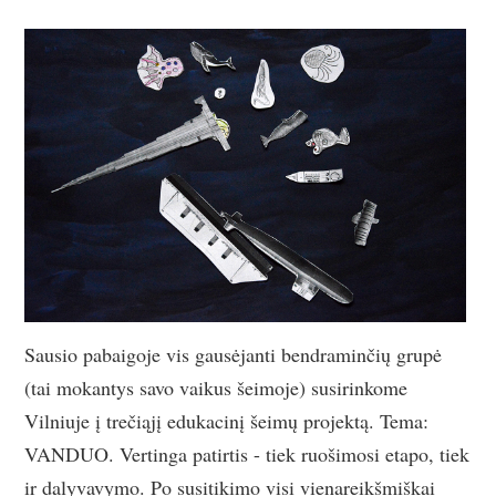
Sausio pabaigoje vis gausėjanti bendraminčių grupė
(tai mokantys savo vaikus šeimoje) susirinkome
Vilniuje į trečiąjį edukacinį šeimų projektą. Tema:
VANDUO. Vertinga patirtis - tiek ruošimosi etapo, tiek
ir dalyvavymo. Po susitikimo visi vienareikšmiškai