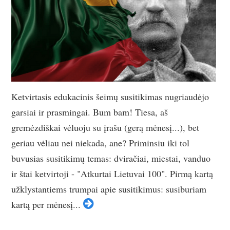
Ketvirtasis edukacinis šeimų susitikimas nugriaudėjo
garsiai ir prasmingai. Bum bam! Tiesa, aš
gremėzdiškai vėluoju su įrašu (gerą mėnesį...), bet
geriau vėliau nei niekada, ane? Priminsiu iki tol
buvusias susitikimų temas: dviračiai, miestai, vanduo
ir štai ketvirtoji - "Atkurtai Lietuvai 100". Pirmą kartą
užklystantiems trumpai apie susitikimus: susiburiam
kartą per mėnesį...