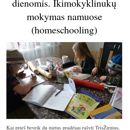
dienomis. Ikimokyklinukų
mokymas namuose
(homeschooling)
Kai prieš beveik du metus pradėjau rašyti TrisŽirnius,