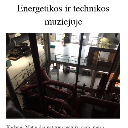
Energetikos ir technikos
muziejuje
Kadangi Matui dar net trijų metukų nėra, mūsų