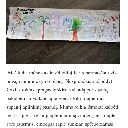
Prieš kelis mėnesius ir vėl eilinį kartą permasčiau visą
mūsų namų mokymo planą. Nusprendžiau užpildyti
šiokias tokias spragas ir skirti valandą per savaitę
pakalbėti su vaikais apie vienas kitą ir apie mus
supantį aplinkinį pasaulį. Mums reikia išmokti kalbėti
ne tik apie save kaip apie matomą žmogų, bet ir apie
savo jausmus, emocijas (apie sunkiau apčiuopiamas