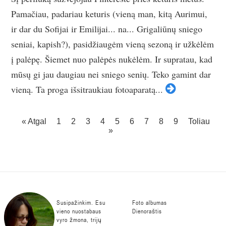
Pamačiau, padariau keturis (vieną man, kitą Aurimui,
ir dar du Sofijai ir Emilijai... na... Grigaliūnų sniego
seniai, kapish?), pasidžiaugėm vieną sezoną ir užkėlėm
į palėpę. Šiemet nuo palėpės nukėlėm. Ir supratau, kad
mūsų gi jau daugiau nei sniego senių. Teko gamint dar
vieną. Ta proga išsitraukiau fotoaparatą...
« Atgal
1
2
3
4
5
6
7
8
9
Toliau
»
Susipažinkim. Esu
Foto albumas
vieno nuostabaus
Dienoraštis
vyro žmona, trijų