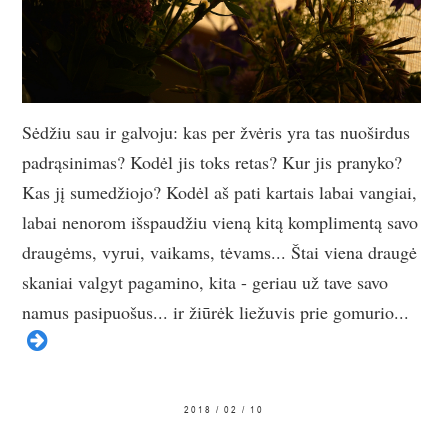
Sėdžiu sau ir galvoju: kas per žvėris yra tas nuoširdus
padrąsinimas? Kodėl jis toks retas? Kur jis pranyko?
Kas jį sumedžiojo? Kodėl aš pati kartais labai vangiai,
labai nenorom išspaudžiu vieną kitą komplimentą savo
draugėms, vyrui, vaikams, tėvams... Štai viena draugė
skaniai valgyt pagamino, kita - geriau už tave savo
namus pasipuošus... ir žiūrėk liežuvis prie gomurio...
2018 / 02 / 10