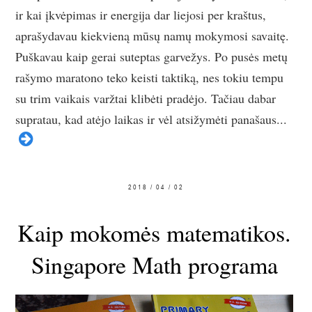
ir kai įkvėpimas ir energija dar liejosi per kraštus,
aprašydavau kiekvieną mūsų namų mokymosi savaitę.
Puškavau kaip gerai suteptas garvežys. Po pusės metų
rašymo maratono teko keisti taktiką, nes tokiu tempu
su trim vaikais varžtai klibėti pradėjo. Tačiau dabar
supratau, kad atėjo laikas ir vėl atsižymėti panašaus...
2018 / 04 / 02
Kaip mokomės matematikos.
Singapore Math programa