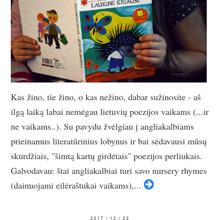
Kas žino, tie žino, o kas nežino, dabar sužinosite - aš
ilgą laiką labai nemėgau lietuvių poezijos vaikams (...ir
ne vaikams..). Su pavydu žvėlgiau į angliakalbiams
prieinamus literatūrinius lobynus ir bai sėdavausi mūsų
skurdžiais, "šimtą kartų girdėtais" poezijos perliukais.
Galvodavau: štai angliakalbiai turi savo nursery rhymes
(dainuojami eilėraštukai vaikams),...
2017 / 12 / 23