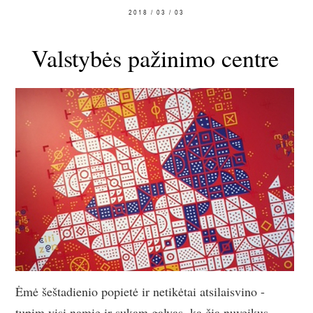
2018 / 03 / 03
Valstybės pažinimo centre
Ėmė šeštadienio popietė ir netikėtai atsilaisvino -
tupim visi namie ir sukam galvas, ką čia nuveikus.