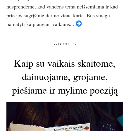
nusprendėme, kad vandens tema neišsemiama ir kad
prie jos sugrįšime dar ne vieną kartą. Bus smagu
pamatyti kaip augant vaikams...
2018 / 01 / 17
Kaip su vaikais skaitome,
dainuojame, grojame,
piešiame ir mylime poeziją