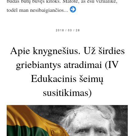
būdas būtų buvęs kitoks. Matote, aš esu vizualikė,
todėl man nesibaigiančios...
2018 / 03 / 28
Apie knygnešius. Už širdies
griebiantys atradimai (IV
Edukacinis šeimų
susitikimas)