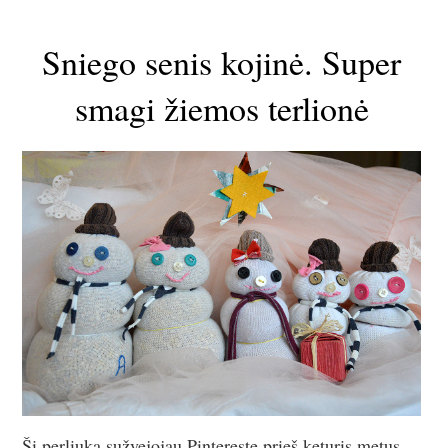
Sniego senis kojinė. Super
smagi žiemos terlionė
Šį perliuką sužvejojau Pintereste prieš keturis metus.