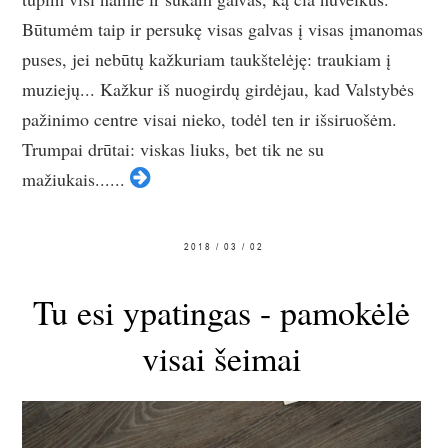
Būtumėm taip ir persukę visas galvas į visas įmanomas
puses, jei nebūtų kažkuriam taukštelėję: traukiam į
muziejų... Kažkur iš nuogirdų girdėjau, kad Valstybės
pažinimo centre visai nieko, todėl ten ir išsiruošėm.
Trumpai drūtai: viskas liuks, bet tik ne su
mažiukais......
2018 / 03 / 02
Tu esi ypatingas - pamokėlė
visai šeimai