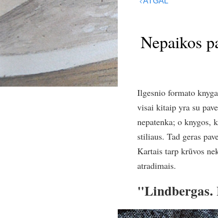
ATGAL
Nepaikos pa
Ilgesnio formato knyga
visai kitaip yra su pa
nepatenka; o knygos, ku
stiliaus. Tad geras pa
Kartais tarp krūvos ne
atradimais.
"Lindbergas. 