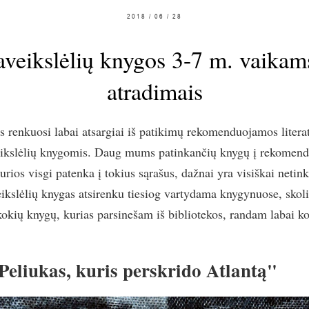
2018 / 06 / 28
veikslėlių knygos 3-7 m. vaikam
atradimais
s renkuosi labai atsargiai iš patikimų rekomenduojamos litera
veikslėlių knygomis. Daug mums patinkančių knygų į rekomend
rios visgi patenka į tokius sąrašus, dažnai yra visiškai netink
veikslėlių knygas atsirenku tiesiog vartydama knygynuose, skol
kokių knygų, kurias parsinešam iš bibliotekos, randam labai ko
Peliukas, kuris perskrido Atlantą"