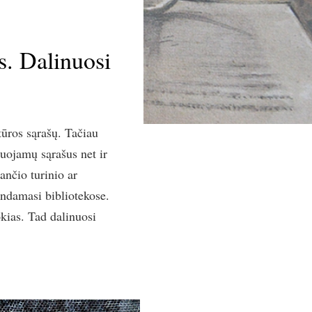
s. Dalinuosi
tūros sąrašų. Tačiau
uojamų sąrašus net ir
ančio turinio ar
indamasi bibliotekose.
kias. Tad dalinuosi