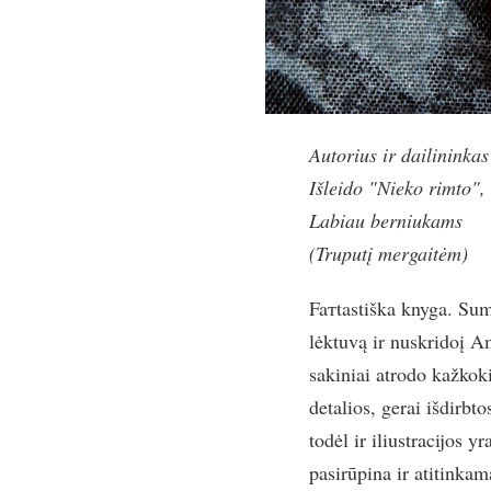
Autorius ir dailinink
Išleido "Nieko rimto",
Labiau berniukams
(Truputį mergaitėm)
Faтtastiška knyga. Sum
lėktuvą ir nuskridoį Am
sakiniai atrodo kažkoki
detalios, gerai išdirbto
todėl ir iliustracijos 
pasirūpina ir atitinka