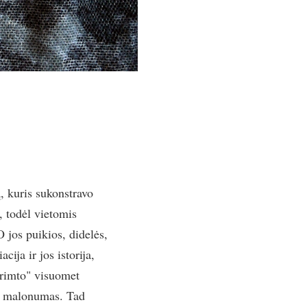
, kuris sukonstravo
a, todėl vietomis
O jos puikios, didelės,
cija ir jos istorija,
o rimto" visuomet
as malonumas. Tad