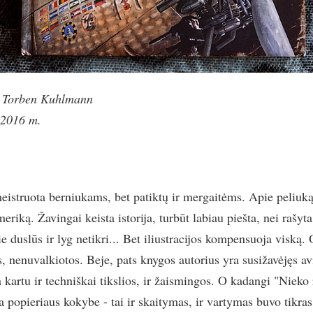
as Torben Kuhlmann
 2016 m.
eistruota berniukams, bet patiktų ir mergaitėms. Apie peliuką
eriką. Žavingai keista istorija, turbūt labiau piešta, nei rašyt
e duslūs ir lyg netikri... Bet iliustracijos kompensuoja viską. 
s, nenuvalkiotos. Beje, pats knygos autorius yra susižavėjęs avia
yra kartu ir techniškai tikslios, ir žaismingos. O kadangi "Niek
ma popieriaus kokybe - tai ir skaitymas, ir vartymas buvo tikr