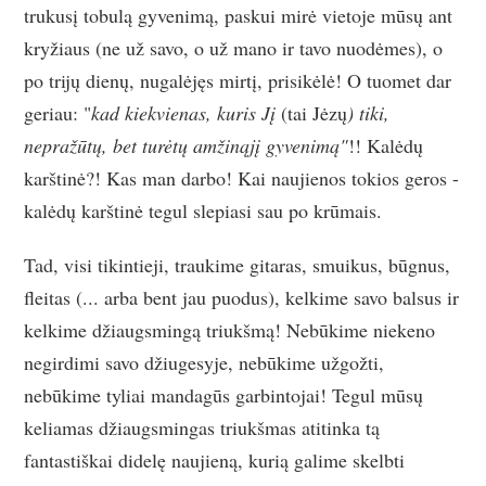
trukusį tobulą gyvenimą, paskui mirė vietoje mūsų ant
kryžiaus (ne už savo, o už mano ir tavo nuodėmes), o
po trijų dienų, nugalėjęs mirtį, prisikėlė! O tuomet dar
geriau: "
kad kiekvienas, kuris Jį
(tai Jėzų
) tiki,
nepražūtų, bet turėtų amžinąjį gyvenimą"
!! Kalėdų
karštinė?! Kas man darbo! Kai naujienos tokios geros -
kalėdų karštinė tegul slepiasi sau po krūmais.
Tad, visi tikintieji, traukime gitaras, smuikus, būgnus,
fleitas (... arba bent jau puodus), kelkime savo balsus ir
kelkime džiaugsmingą triukšmą! Nebūkime niekeno
negirdimi savo džiugesyje, nebūkime užgožti,
nebūkime tyliai mandagūs garbintojai! Tegul mūsų
keliamas džiaugsmingas triukšmas atitinka tą
fantastiškai didelę naujieną, kurią galime skelbti