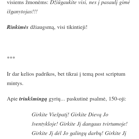
visiems žmonėms:
Džiūgaukite visi, nes į pasaulį gimė
išganytojas!!!
Rinkimės
džiaugsmą, visi tikintieji!
***
Ir dar kelios padrikos, bet tikrai į temą post scriptum
mintys.
Apie
triukšmingą
gyrių... paskutinė psalmė, 150-oji:
Girkite Viešpatį! Girkite Dievą Jo
šventykloje! Girkite Jį dangaus tvirtumoje!
Girkite Jį dėl Jo galingų darbų! Girkite Jį