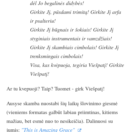
dėl Jo begalinės didybės!
Girkite Jį, pūsdami trimitą! Girkite Jį arfa
ir psalteriu!
Girkite Jį būgnais ir šokiais! Girkite Jį
styginiais instrumentais ir vamzdžiais!
Girkite Jį skambiais cimbolais! Girkite Jį
trenksmingais cimbolais!
Visa, kas kvėpuoja, tegiria Viešpatį! Girkite
Viešpatį!
Ar tu kvepuoji? Taip? Tuomet - girk Viešpatį!
Ausyse skamba nuostabi šių laikų šlovinimo giesmė
(vieniems formatas galbūt labiau priimtinas, kitiems
mažiau, bet esmė nuo to nesikeičia). Dalinuosi su
jumis:
"This is Amazing Grace"