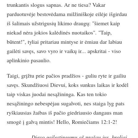
trunkantis slogus sapnas. Ar ne tiesa? Vakar
parduotuvėje bestovėdama milžiniškoje eilėje išgirdau
iš šalimais užstrigusių likimo draugų: "šiemet kaip
niekad nėra jokios kalėdinės nuotaikos". "Taip,
būtent!", tyliai pritariau mintyse ir ėmiau dar labiau
gailėti savęs, savo vyro ir vaikų ir... apskritai - viso
aplinkinio pasaulio.
Taigi, grįžtu prie pačios pradžios - guliu ryte ir gailiu
savęs. Skundžiuosi Dievui, koks sunkus laikas ir kodėl
taip viskas juodai nesąžininga. Kas ten tokio
nesąžiningo nebespėjau sugalvoti, nes staiga lyg pats
ryškiausias žaibas iš pačio giedriausio dangaus man
smogė į galvą mintis! Hello, Romiečiams 12:1-2!
Dievo gailestingumu aš prašau jus, broliai,