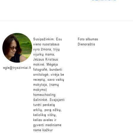
Susipažinkim. Esu
Foto albumas
vieno nuostabaus
Dienoraštis
vyro žmona, trijų
vijurkų mama,
Jėzaus Kristaus
mokinė. Mėgėja
egle@tryszirniai.lt
fotografė, bundanti
ornitologė, virėja be
receptų, savo vaikų
mokytoja, (namų
mokymo)
homeschooling
šalininkė. Svajojanti
turėti penketą
arklių, porą ožkų,
kelioliką vištų,
kelias aveles ir
gyventi mediniame
name kažkur