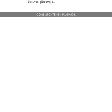
Lietuvos glūdumoje..
© 2026 VISOS TEISĖS SAUGOMOS.