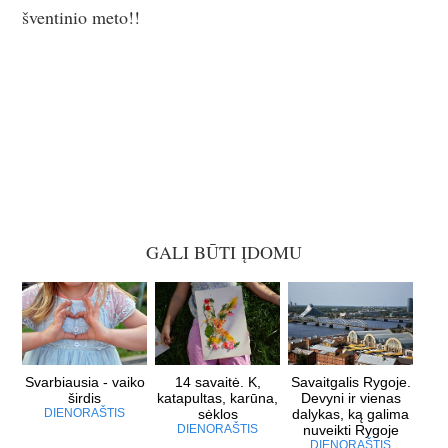
šventinio meto!!
GALI BŪTI ĮDOMU
Svarbiausia - vaiko
14 savaitė. K,
Savaitgalis Rygoje.
širdis
katapultas, karūna,
Devyni ir vienas
DIENORAŠTIS
sėklos
dalykas, ką galima
DIENORAŠTIS
nuveikti Rygoje
DIENORAŠTIS