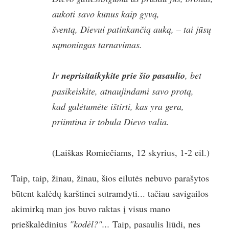
aukoti savo kūnus kaip gyvą,
šventą, Dievui patinkančią auką, – tai jūsų
sąmoningas tarnavimas.
Ir
neprisitaikykite prie šio pasaulio
, bet
pasikeiskite, atnaujindami savo protą,
kad galėtumėte ištirti, kas yra gera,
priimtina ir tobula Dievo valia.
(Laiškas Romiečiams, 12 skyrius, 1-2 eil.)
Taip, taip, žinau, žinau, šios eilutės nebuvo parašytos
būtent kalėdų karštinei sutramdyti... tačiau savigailos
akimirką man jos buvo raktas į visus mano
prieškalėdinius
"kodėl?"...
Taip, pasaulis liūdi, nes