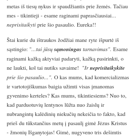
metas iš tiesų nykus ir spaudžiantis prie žemės. Tačiau
mes - tikintieji - esame raginami paprasčiausiai...
neprisitaikyti
prie šio pasaulio. Eureka!!
Štai kurie du ištraukos žodžiai mane ryte išpurtė iš
sąstingio: "
...tai jūsų
sąmoningas
tarnavimas".
Esame
raginami kažką aktyviai padaryti, kažką pasirinkti, o
ne laukti, kol tai nutiks savaime! "
Ir
neprisitaikykite
prie šio pasaulio...".
O kas mums, kad komercializmas
ir vartotojiškumas baigia užimti visas įmanomas
gyvenimo kerteles? Kas mums, tikintiesiems? Nuo to,
kad parduotuvių lentynos lūžta nuo žaislų ir
nubrangintų kalėdinių niekučių nekeičia to fakto, kad
prieš du tūkstančius metų į pasaulį gimė Jėzus Kristus
- žmonių Išganytojas! Gimė, nugyveno tris dešimtis