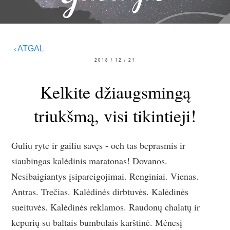
ATGAL
2018 / 12 / 21
Kelkite džiaugsmingą
triukšmą, visi tikintieji!
Guliu ryte ir gailiu savęs - och tas beprasmis ir
siaubingas kalėdinis maratonas! Dovanos.
Nesibaigiantys įsipareigojimai. Renginiai. Vienas.
Antras. Trečias. Kalėdinės dirbtuvės. Kalėdinės
sueituvės. Kalėdinės reklamos. Raudonų chalatų ir
kepurių su baltais bumbulais karštinė. Mėnesį