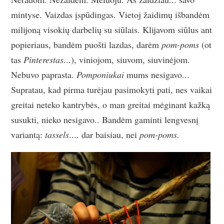
mintyse. Vaizdas įspūdingas. Vietoj žaidimų išbandėm
milijoną visokių darbelių su siūlais. Klijavom siūlus ant
popieriaus, bandėm puošti lazdas, darėm
pom-poms
(ot
tas
Pinterestas
...), viniojom, siuvom, siuvinėjom.
Nebuvo paprasta.
Pomponiukai
mums nesigavo...
Supratau, kad pirma turėjau pasimokyti pati, nes vaikai
greitai neteko kantrybės, o man greitai mėginant kažką
susukti, nieko nesigavo.. Bandėm gaminti lengvesnį
variantą:
tassels
.... dar baisiau, nei
pom-poms.