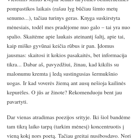
pompastikos laikais (rašau lyg būčiau šimto metų
senumo...), tačiau turinys geras. Knyga suskirstyta
mėnesiais, todėl mes pradėjome nuo galo – tai yra nuo
spalio. Skaitėme apie laukais ateinantį šaltį, apie tai,
kaip miško gyvūnai keičia rūbus ir pan. Įdomus
jausmas: skaitosi it kokios pasakaitės, bet informacija
tikra... Dabar aš, pavyzdžiui, žinau, kad kikilis su
malonumu kremta į ledą sustingusias šermukšnio
uogas. Ir kad voverės žiemą ant ausų nešioja kailinės
kepurėles. O jūs ar žinote? Rekomenduoju bent jau
pavartyti.
Dar vienas atradimas poezijos srityje. Iki šiol bandėme
tam tikrą laiko tarpą (tarkim mėnesį) koncentruotis į
vieną kokį nors poetą. Tačiau greitai nusibosdavo. Nori