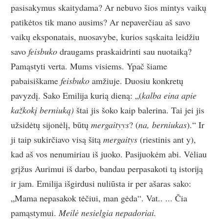
pasisakymus skaitydama? Ar nebuvo šios mintys vaikų
patikėtos tik mano ausims? Ar nepaverčiau aš savo
vaikų eksponatais, nuosavybe, kurios sąskaita leidžiu
savo
feisbuko
draugams praskaidrinti sau nuotaiką?
Pamąstyti verta. Mums visiems. Ypač šiame
pabaisiškame
feisbuko
amžiuje. Duosiu konkretų
pavyzdį. Sako Emilija kurią dieną: „(
kalba eina apie
kažkokį berniuką)
štai jis šoko kaip balerina. Tai jei jis
užsidėtų sijonėlį, būtų
mergaityys
? (
na, berniukas
).“ Ir
ji taip sukirčiavo visą šitą
mergaitys
(riestinis ant y),
kad aš vos nenumiriau iš juoko. Pasijuokėm abi. Vėliau
grįžus Aurimui iš darbo, bandau perpasakoti tą istoriją
ir jam. Emilija išgirdusi nuliūsta ir per ašaras sako:
„Mama nepasakok tėčiui, man gėda“. Vat.. ... Čia
pamąstymui.
Meilė nesielgia nepadoriai.