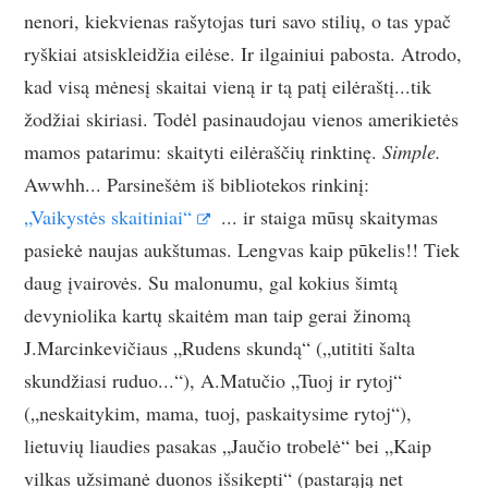
nenori, kiekvienas rašytojas turi savo stilių, o tas ypač
ryškiai atsiskleidžia eilėse. Ir ilgainiui pabosta. Atrodo,
kad visą mėnesį skaitai vieną ir tą patį eilėraštį...tik
žodžiai skiriasi. Todėl pasinaudojau vienos amerikietės
mamos patarimu: skaityti eilėraščių rinktinę.
Simple.
Awwhh... Parsinešėm iš bibliotekos rinkinį:
„Vaikystės skaitiniai“
... ir staiga mūsų skaitymas
pasiekė naujas aukštumas. Lengvas kaip pūkelis!! Tiek
daug įvairovės. Su malonumu, gal kokius šimtą
devyniolika kartų skaitėm man taip gerai žinomą
J.Marcinkevičiaus „Rudens skundą“ („utititi šalta
skundžiasi ruduo...“), A.Matučio „Tuoj ir rytoj“
(„neskaitykim, mama, tuoj, paskaitysime rytoj“),
lietuvių liaudies pasakas „Jaučio trobelė“ bei „Kaip
vilkas užsimanė duonos išsikepti“ (pastarąją net