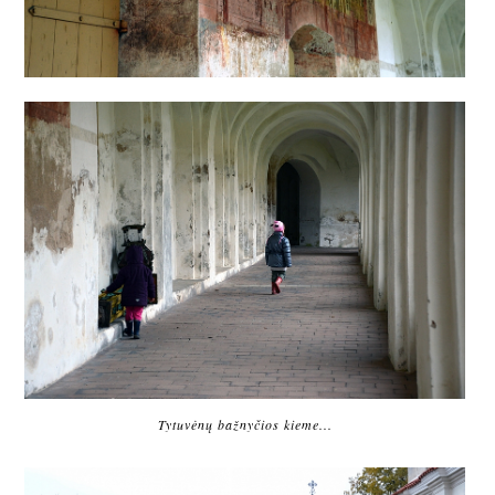
Tytuvėnų bažnyčios kieme...