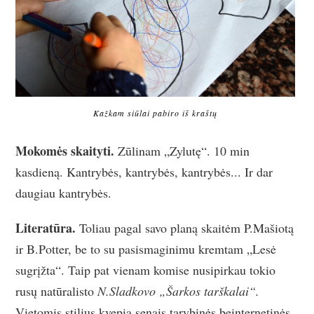
Kažkam siūlai pabiro iš kraštų
Mokomės skaityti.
Zūlinam „Zylutę“. 10 min
kasdieną. Kantrybės, kantrybės, kantrybės... Ir dar
daugiau kantrybės.
Literatūra.
Toliau pagal savo planą skaitėm P.Mašiotą
ir B.Potter, be to su pasismaginimu kremtam „Lesė
sugrįžta“. Taip pat vienam komise nusipirkau tokio
rusų natūralisto
N.Sladkovo „Šarkos tarškalai“.
Vietomis stilius kvepia senais tarybinės beinternetinės