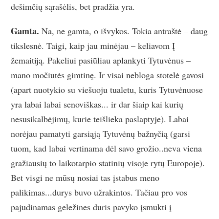
dešimčių sąrašėlis, bet pradžia yra.
Gamta.
Na, ne gamta, o išvykos. Tokia antraštė – daug
tikslesnė. Taigi, kaip jau minėjau – keliavom Į
žemaitiją. Pakeliui pasiūliau aplankyti Tytuvėnus –
mano močiutės gimtinę. Ir visai nebloga stotelė gavosi
(apart nuotykio su viešuoju tualetu, kuris Tytuvėnuose
yra labai labai senoviškas... ir dar šiaip kai kurių
nesusikalbėjimų, kurie teišlieka paslaptyje). Labai
norėjau pamatyti garsiąją Tytuvėnų bažnyčią (garsi
tuom, kad labai vertinama dėl savo grožio..neva viena
gražiausių to laikotarpio statinių visoje rytų Europoje).
Bet visgi ne mūsų nosiai tas įstabus meno
palikimas...durys buvo užrakintos. Tačiau pro vos
pajudinamas geležines duris pavyko įsmukti į