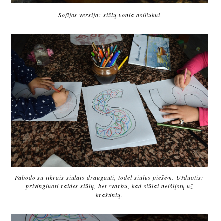
Sofijos versija: siūlų vonia asiliukui
Pabodo su tikrais siūlais draugauti, todėl siūlus piešėm. Užduotis:
privingiuoti raides siūlų, bet svarbu, kad siūlai neišlįstų už
kraštinių.