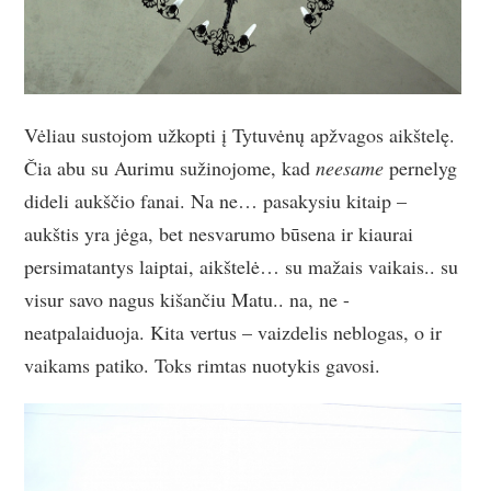
Vėliau sustojom užkopti į Tytuvėnų apžvagos aikštelę.
Čia abu su Aurimu sužinojome, kad
neesame
pernelyg
dideli aukščio fanai. Na ne… pasakysiu kitaip –
aukštis yra jėga, bet nesvarumo būsena ir kiaurai
persimatantys laiptai, aikštelė… su mažais vaikais.. su
visur savo nagus kišančiu Matu.. na, ne -
neatpalaiduoja. Kita vertus – vaizdelis neblogas, o ir
vaikams patiko. Toks rimtas nuotykis gavosi.