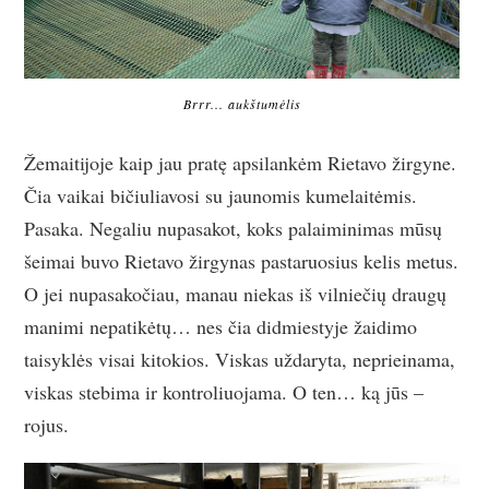
Brrr... aukštumėlis
Žemaitijoje kaip jau pratę apsilankėm Rietavo žirgyne.
Čia vaikai bičiuliavosi su jaunomis kumelaitėmis.
Pasaka. Negaliu nupasakot, koks palaiminimas mūsų
šeimai buvo Rietavo žirgynas pastaruosius kelis metus.
O jei nupasakočiau, manau niekas iš vilniečių draugų
manimi nepatikėtų… nes čia didmiestyje žaidimo
taisyklės visai kitokios. Viskas uždaryta, neprieinama,
viskas stebima ir kontroliuojama. O ten… ką jūs –
rojus.