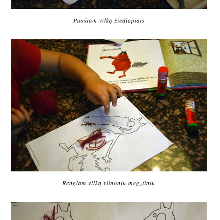
Puošiam vilką žiedlapiais
Rengiam vilką vilnoniu megztiniu