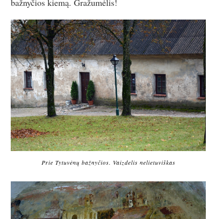
bažnyčios kiemą. Gražumėlis!
Prie Tytuvėnų bažnyčios. Vaizdelis nelietuviškas