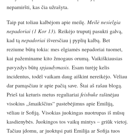
nepamiršti, kas čia užrašyta.
Taip pat toliau kalbėjom apie meilę.
Meilė nesielgia
nepadoriai (1 Kor 13).
Reikėjo truputį pasukti galvą,
kad tą
nepadoriai
išversčiau į pyplių kalbą. Bet
reziume būtų tokia: mes elgiamės nepadoriai tuomet,
kai pažeminame kito žmogaus orumą. Vaikiškiausias
pavyzdys būtų
spjaudymasis.
Esam turėję kelis
incidentus, todėl vaikam daug aiškint nereikėjo. Vėliau
dar pamąsčiau ir apie pačią save. Štai aš rašau blogą.
Prieš tai keturis metus reguliariai
feisbuke
rašinėjau
visokius „šmaikščius“ pastebėjimus apie Emiliją,
vėliau ir Sofiją. Visokias juokingas nuotrupas iš mūsų
kasdienybės. Juokingos tos vaikų mintys – griūk vietoj.
Tačiau įdomu, ar juoktųsi pati Emilija ar Sofija tuos