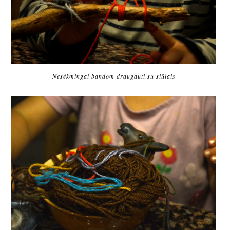
Nesėkmingai bandom draugauti su siūlais