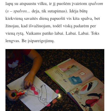
lapų su atspaustu vilku, ir jį puošėm įvairiom
spalvom
(
s – spalvos...
deja, tik sutapimas). Idėja būtų
kiekvieną savaitės dieną papuošti vis kita spalva, bet
žinojau, kad išvažiuojam, todėl viską padarėm per
vieną rytą. Vaikams patiko labai. Labai. Labai. Toks
lengvas. Be įsipareigojimų.