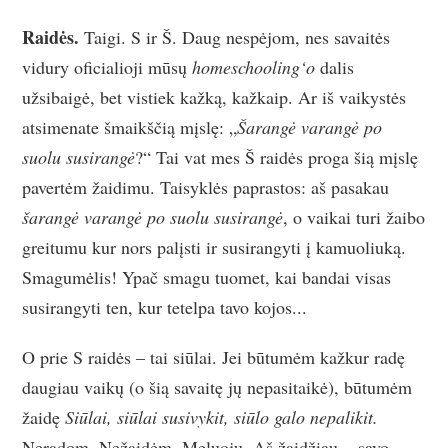
Raidės.
Taigi. S ir Š. Daug nespėjom, nes savaitės
vidury oficialioji mūsų
homeschooling‘o
dalis
užsibaigė, bet vistiek kažką, kažkaip. Ar iš vaikystės
atsimenate šmaikščią mįslę: „
Šarangė varangė po
suolu susirangė
?“ Tai vat mes Š raidės proga šią mįslę
pavertėm žaidimu. Taisyklės paprastos: aš pasakau
šarangė varangė po suolu susirangė
, o vaikai turi žaibo
greitumu kur nors palįsti ir susirangyti į kamuoliuką.
Smagumėlis! Ypač smagu tuomet, kai bandai visas
susirangyti ten, kur tetelpa tavo kojos...
O prie S raidės – tai siūlai. Jei būtumėm kažkur radę
daugiau vaikų (o šią savaitę jų nepasitaikė), būtumėm
žaidę
Siūlai, siūlai susivykit, siūlo galo nepalikit.
Neradom. Nežaidėm. Meluoju. Aš žaidžiau... savo