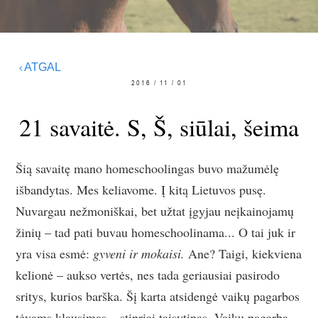
ATGAL
2016 / 11 / 01
21 savaitė. S, Š, siūlai, šeima
Šią savaitę mano homeschoolingas buvo mažumėlę
išbandytas. Mes keliavome. Į kitą Lietuvos pusę.
Nuvargau nežmoniškai, bet užtat įgyjau neįkainojamų
žinių – tad pati buvau homeschoolinama... O tai juk ir
yra visa esmė:
gyveni ir mokaisi.
Ane? Taigi, kiekviena
kelionė – aukso vertės, nes tada geriausiai pasirodo
sritys, kurios barška. Šį karta atsidengė vaikų pagarbos
tėvams klausimas – stipriai taisytinas. Vaikų pagarba