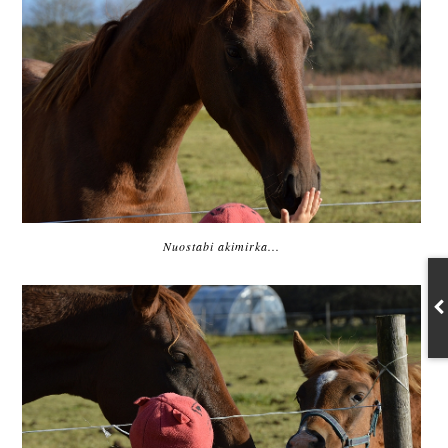
Nuostabi akimirka...