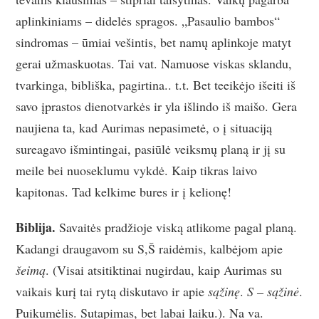
aplinkiniams – didelės spragos. „Pasaulio bambos“
sindromas – ūmiai vešintis, bet namų aplinkoje matyt
gerai užmaskuotas. Tai vat. Namuose viskas sklandu,
tvarkinga, bibliška, pagirtina.. t.t. Bet teeikėjo išeiti iš
savo įprastos dienotvarkės ir yla išlindo iš maišo. Gera
naujiena ta, kad Aurimas nepasimetė, o į situaciją
sureagavo išmintingai, pasiūlė veiksmų planą ir jį su
meile bei nuoseklumu vykdė. Kaip tikras laivo
kapitonas. Tad kelkime bures ir į kelionę!
Biblija.
Savaitės pradžioje viską atlikome pagal planą.
Kadangi draugavom su S,Š raidėmis, kalbėjom apie
šeimą
. (Visai atsitiktinai nugirdau, kaip Aurimas su
vaikais kurį tai rytą diskutavo ir apie
sąžinę
.
S – sąžinė
.
Puikumėlis. Sutapimas, bet labai laiku.). Na va.