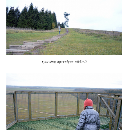
Tytuvėnų apžvalgos aikštelė