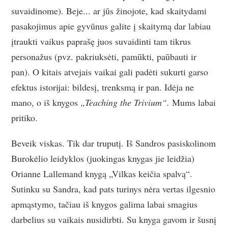
suvaidinome). Beje... ar jūs žinojote, kad skaitydami
pasakojimus apie gyvūnus galite į skaitymą dar labiau
įtraukti vaikus paprašę juos suvaidinti tam tikrus
personažus (pvz. pakriuksėti, pamūkti, paūbauti ir
pan). O kitais atvejais vaikai gali padėti sukurti garso
efektus istorijai: bildesį, trenksmą ir pan. Idėja ne
mano, o iš knygos
„Teaching the Trivium“.
Mums labai
pritiko.
Beveik viskas. Tik dar truputį. Iš Sandros pasiskolinom
Burokėlio leidyklos (juokingas knygas jie leidžia)
Orianne Lallemand knygą „Vilkas keičia spalvą“.
Sutinku su Sandra, kad pats turinys nėra vertas ilgesnio
apmąstymo, tačiau iš knygos galima labai smagius
darbelius su vaikais nusidirbti. Su knyga gavom ir šusnį