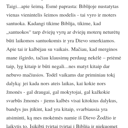
Taigi...apie šeimą. Esmė paprasta: Biblijoje nustatytas
vienas vienintelis šeimos modelis - tai vyro ir moters
santuoka. Kadangi tikime Biblija, tikime, kad
„santuokos“ tarp dviejų vyrų ar dviejų moterų neturėtų
būti laikomos santuokomis ir yra Dievo smerkiamos.
Apie tai ir kalbėjau su vaikais. Mačiau, kad merginos
mane išgirdo, tačiau klausimų perdaug nekėlė – priėmė
taip, lyg kitaip ir būti negali...nes matyt kitaip dar
nebuvo mačiusios. Todėl vaikams dar priminiau tokį
dalyką: jei kada nors ateis laikas, kai kokie nors
žmonės - gal draugai, gal mokytojai, gal kažkokie
svarbūs žmonės - jiems kalbės visai kitokius dalykus,
bandys jus įtikint, kad yra kitaip, svarbiausia yra
atsiminti, ką mes mokėmės namie iš Dievo Žodžio ir
laikytis to. Įsikibti tvirtai tvirtai į Bibliją ir niekuomet