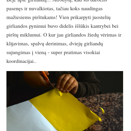
pasenęs ir nuvalkiotas, tačiau koks naudingas
mažiesiems pirštukams! Vien prikarpyti juostelių
girliandos pynimui buvo didelis iššūkis kantrybei bei
pirštų miklumui. O kur jau girliandos žiedų vėrimas ir
klijavimas, spalvų derinimas, dviejų girliandų
sujungimas į vieną - super pratimas visokiai
koordinacijai..