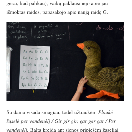
gerai, kad palikau), vaikų paklausinėjo apie jau
išmoktas raides, papasakojo apie naują raidę G.
Su daina visada smagiau, todėl užtraukėm
Plaukė
žąselė per vandenėlį / Gir gir gir, gar gar gar / Per
vandenėlį.
Balta kreida ant sienos pripiešėm žąseliai