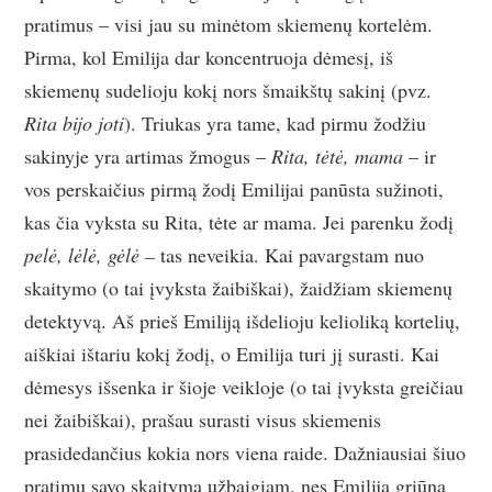
pratimus – visi jau su minėtom skiemenų kortelėm.
Pirma, kol Emilija dar koncentruoja dėmesį, iš
skiemenų sudelioju kokį nors šmaikštų sakinį (pvz.
Rita bijo joti
). Triukas yra tame, kad pirmu žodžiu
sakinyje yra artimas žmogus –
Rita, tėtė, mama
– ir
vos perskaičius pirmą žodį Emilijai panūsta sužinoti,
kas čia vyksta su Rita, tėte ar mama. Jei parenku žodį
pelė, lėlė, gėlė –
tas neveikia. Kai pavargstam nuo
skaitymo (o tai įvyksta žaibiškai), žaidžiam skiemenų
detektyvą. Aš prieš Emiliją išdelioju kelioliką kortelių,
aiškiai ištariu kokį žodį, o Emilija turi jį surasti. Kai
dėmesys išsenka ir šioje veikloje (o tai įvyksta greičiau
nei žaibiškai), prašau surasti visus skiemenis
prasidedančius kokia nors viena raide. Dažniausiai šiuo
pratimu savo skaitymą užbaigiam, nes Emilija griūna