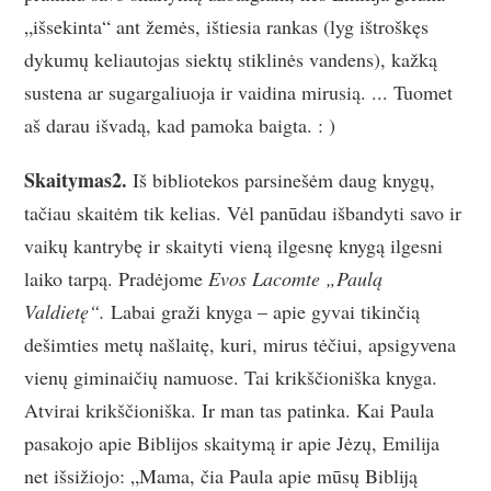
„išsekinta“ ant žemės, ištiesia rankas (lyg ištroškęs
dykumų keliautojas siektų stiklinės vandens), kažką
sustena ar sugargaliuoja ir vaidina mirusią. ... Tuomet
aš darau išvadą, kad pamoka baigta. : )
Skaitymas2.
Iš bibliotekos parsinešėm daug knygų,
tačiau skaitėm tik kelias. Vėl panūdau išbandyti savo ir
vaikų kantrybę ir skaityti vieną ilgesnę knygą ilgesni
laiko tarpą. Pradėjome
Evos Lacomte „Paulą
Valdietę“.
Labai graži knyga – apie gyvai tikinčią
dešimties metų našlaitę, kuri, mirus tėčiui, apsigyvena
vienų giminaičių namuose. Tai krikščioniška knyga.
Atvirai krikščioniška. Ir man tas patinka. Kai Paula
pasakojo apie Biblijos skaitymą ir apie Jėzų, Emilija
net išsižiojo: „Mama, čia Paula apie mūsų Bibliją