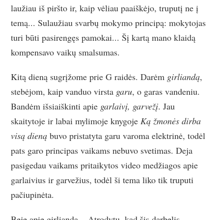
laužiau iš piršto ir, kaip vėliau paaiškėjo, truputį ne į
temą... Sulaužiau svarbų mokymo principą: mokytojas
turi būti pasirengęs pamokai... Šį kartą mano klaidą
kompensavo vaikų smalsumas.
Kitą dieną sugrįžome prie G raidės. Darėm
girliandą
,
stebėjom, kaip vanduo virsta
garu
, o garas vandeniu.
Bandėm išsiaiškinti apie
garlaivį, garvežį
. Jau
skaitytoje ir labai mylimoje knygoje
Ką žmonės dirba
visą dieną
buvo pristatyta garu varoma elektrinė, todėl
pats garo principas vaikams nebuvo svetimas. Deja
pasigedau vaikams pritaikytos video medžiagos apie
garlaivius ir garvežius, todėl ši tema liko tik truputi
pačiupinėta.
Beje apie girliandą... Atrodytų, kad šis darbelis