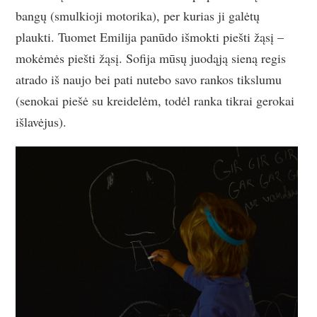
bangų (smulkioji motorika), per kurias ji galėtų
plaukti. Tuomet Emilija panūdo išmokti piešti žąsį –
mokėmės piešti žąsį. Sofija mūsų juodąją sieną regis
atrado iš naujo bei pati nutebo savo rankos tikslumu
(senokai piešė su kreidelėm, todėl ranka tikrai gerokai
išlavėjus).