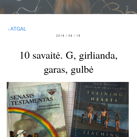
ATGAL
2016 / 08 / 16
10 savaitė. G, girlianda,
garas, gulbė