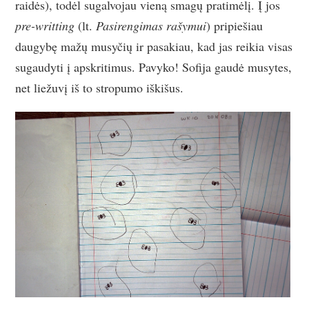
raidės), todėl sugalvojau vieną smagų pratimėlį. Į jos
pre-writting
(lt.
Pasirengimas rašymui
) pripiešiau
daugybę mažų musyčių ir pasakiau, kad jas reikia visas
sugaudyti į apskritimus. Pavyko! Sofija gaudė musytes,
net liežuvį iš to stropumo iškišus.