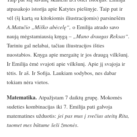
atpasakojo istorija apie Katytes piešinyje. Taip pat ir
vėl (šį kartą su kitokiomis iliustracijomis) parsinešėm
A.Matučio „Miško abėcelę“,
o Emilija atrado savo
naują mėgstamiausią knygą –
„Mano draugas Reksas“.
Turiniu gal nelabai, tačiau iliustracijos išties
nuostabios. Knyga apie mergaitę ir jos draugą vilkšunį.
Ir Emilija ėmė svajoti apie vilkšunį. Apie jį svajoja ir
tėtis. Ir aš. Ir Sofija. Laukiam sodybos, nes dabar
tokiam nėra vietos.
Matematika.
Atpažįstam 7 daiktų grupę. Mokomės
sudeties kombinacijas iki 7. Emilija pati galvoja
matematines užduotis:
jei pas mus į svečius ateitų Rita,
tuomet mes būtume šeši žmonės
.