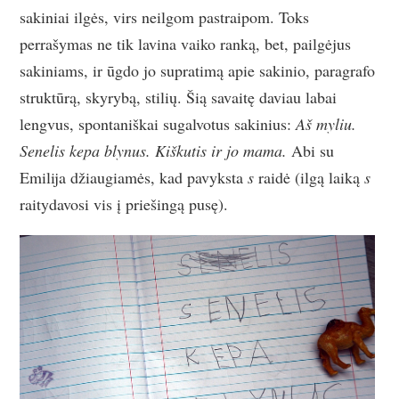
sakiniai ilgės, virs neilgom pastraipom. Toks
perrašymas ne tik lavina vaiko ranką, bet, pailgėjus
sakiniams, ir ūgdo jo supratimą apie sakinio, paragrafo
struktūrą, skyrybą, stilių. Šią savaitę daviau labai
lengvus, spontaniškai sugalvotus sakinius:
Aš myliu.
Senelis kepa blynus. Kiškutis ir jo mama.
Abi su
Emilija džiaugiamės, kad pavyksta
s
raidė (ilgą laiką
s
raitydavosi vis į priešingą pusę).