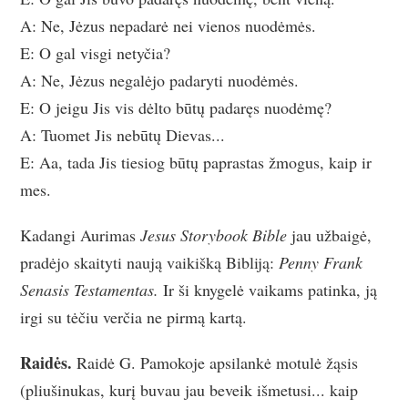
A: Ne, Jėzus nepadarė nei vienos nuodėmės.
E: O gal visgi netyčia?
A: Ne, Jėzus negalėjo padaryti nuodėmės.
E: O jeigu Jis vis dėlto būtų padaręs nuodėmę?
A: Tuomet Jis nebūtų Dievas...
E: Aa, tada Jis tiesiog būtų paprastas žmogus, kaip ir
mes.
Kadangi Aurimas
Jesus Storybook Bible
jau užbaigė,
pradėjo skaityti naują vaikišką Bibliją:
Penny Frank
Senasis Testamentas.
Ir ši knygelė vaikams patinka, ją
irgi su tėčiu verčia ne pirmą kartą.
Raidės.
Raidė G. Pamokoje apsilankė motulė žąsis
(pliušinukas, kurį buvau jau beveik išmetusi... kaip