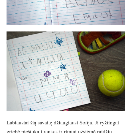
Labiausiai šią savaitę džiaugiausi Sofija. Ji ryžtingai
griebė pieštuką į rankas ir rimtai užsiėmė raidžių