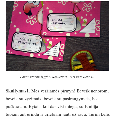
Labai svarbu lygybė. Sąsiuviniai turi būti vienodi.
Skaitymas1
. Mes veržiamės pirmyn! Beveik nenorom,
beveik su zyzimais, beveik su pasirangymais, bet
puškuojam. Rytais, kol dar visi miega, su Emilija
tupiam ant grindų ir griebiam jautį už ragų. Turim kelis