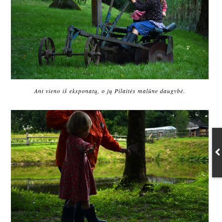
Ant vieno iš eksponatų, o jų Pilaitės malūne daugybė.