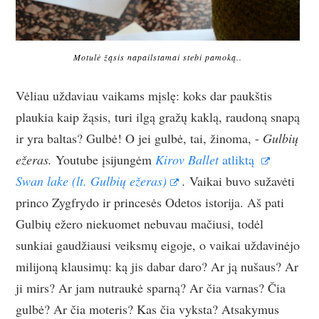
Motulė žąsis napailstamai stebi pamoką..
Vėliau uždaviau vaikams mįslę: koks dar paukštis
plaukia kaip žąsis, turi ilgą gražų kaklą, raudoną snapą
ir yra baltas? Gulbė! O jei gulbė, tai, žinoma, -
Gulbių
ežeras.
Youtube įsijungėm
Kirov Ballet
atliktą
Swan lake (lt. Gulbių ežeras)
.
Vaikai buvo sužavėti
princo Zygfrydo ir princesės Odetos istorija. Aš pati
Gulbių ežero niekuomet nebuvau mačiusi, todėl
sunkiai gaudžiausi veiksmų eigoje, o vaikai uždavinėjo
milijoną klausimų: ką jis dabar daro? Ar ją nušaus? Ar
ji mirs? Ar jam nutraukė sparną? Ar čia varnas? Čia
gulbė? Ar čia moteris? Kas čia vyksta? Atsakymus