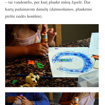
– tai vandenėlis, per kurį plaukė mūsų žąselė. Dar
kartą padainavom dainelę (dainuodamos, plaukėme
pirštu raidės kontūru).