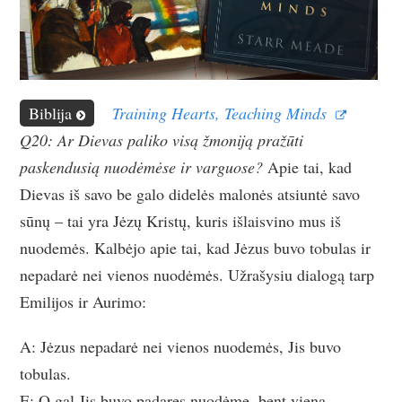
Biblija
Training Hearts, Teaching Minds
Q20: Ar Dievas paliko visą žmoniją pražūti
paskendusią nuodėmėse ir varguose?
Apie tai, kad
Dievas iš savo be galo didelės malonės atsiuntė savo
sūnų – tai yra Jėzų Kristų, kuris išlaisvino mus iš
nuodemės. Kalbėjo apie tai, kad Jėzus buvo tobulas ir
nepadarė nei vienos nuodėmės. Užrašysiu dialogą tarp
Emilijos ir Aurimo:
A: Jėzus nepadarė nei vienos nuodemės, Jis buvo
tobulas.
E: O gal Jis buvo padaręs nuodėmę, bent vieną.