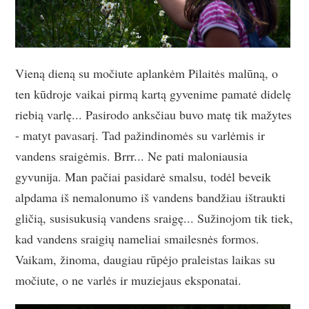
Vieną dieną su močiute aplankėm Pilaitės malūną, o
ten kūdroje vaikai pirmą kartą gyvenime pamatė didelę
riebią varlę... Pasirodo anksčiau buvo matę tik mažytes
- matyt pavasarį. Tad pažindinomės su varlėmis ir
vandens sraigėmis. Brrr... Ne pati maloniausia
gyvunija. Man pačiai pasidarė smalsu, todėl beveik
alpdama iš nemalonumo iš vandens bandžiau ištraukti
gličią, susisukusią vandens sraigę... Sužinojom tik tiek,
kad vandens sraigių nameliai smailesnės formos.
Vaikam, žinoma, daugiau rūpėjo praleistas laikas su
močiute, o ne varlės ir muziejaus eksponatai.