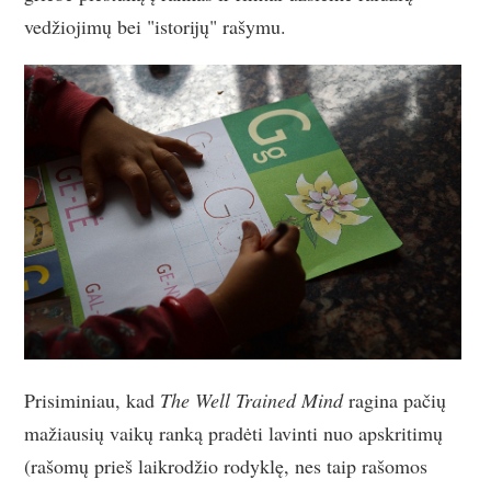
vedžiojimų bei "istorijų" rašymu.
Prisiminiau, kad
The Well Trained Mind
ragina pačių
mažiausių vaikų ranką pradėti lavinti nuo apskritimų
(rašomų prieš laikrodžio rodyklę, nes taip rašomos