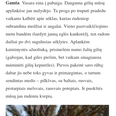
Gamta
. Vasara eina į pabaiga. Dauguma gėlių mūsų
apylinkėse jau nužydėjo. Ta proga po truputi pradedu
vaikams kalbėti apie sėklas, kurias rudeniop
subrandina medžiai ir augalai. Vieno pasivaikščiojimo
metu bandėm išardyti jauną eglės kankorėžį, ten radom
dailiai po dvi sugulusias sėklytes. Aplankėm
kaiminystės ažuoliuką, prisinešėm namo žalių gilių
(galvojau, kad giles piešim, bet vaikam smagiausia
nuiminėti gilių kepurėles). Pievos pakeitė savo rūbą:
dabar jis nebe toks gyvas ir primargintas, o tartum
sendintas medis – pilkšvas, su baltais, rusvais,
protarpiais melsvais, rausvais potepiais. Ir puokštės
mūsų jau rudeniu kvepia.