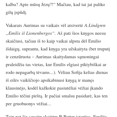
kalba? Apie mūsų Jėzų?!“ Mačiau, kad tai jai paliko
gilų įspūdį.
Vakarais Aurimas su vaikais vėl atsivertė
A.Lindgren
„Emilis iš Lionenbergos“.
Aš pati šios knygos neesu
skaičiusi, tačiau iš to kaip vaikai alpsta dėl Emilio
išdaigų, suprantu, kad knyga yra užskaityta (bet truputį
ir cenzūruota – Aurimas skaitydamas sąmoningai
praleidžia tas vietas, kur Emilis elgiasi piktybiškai ar
rodo nepagarbą tėvams...). Vėliau Sofija kelias dienas
iš eilės vaikščiojo apsikabinusi knygą ir manęs
klausinėjo, kodėl kažkokie pasiutėliai vėžiai įkando
Emilio tėčiui pirštą. Ir pačiai smalsu pasidarė, kas ten
per gruobuonys vėžiai...
Taip pat šią savaitę skaitėm B.Potter istorijas. Emilija