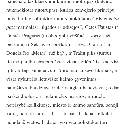
pamenate tas klasikinių kūrinių nuotrupas (būtent...
nukandžiotas nuotrupas), kurios konvejerio principu
buvo brukte subruktos mums mokiniams? Visiems
tas
pats
marmalas: „ilijados ir odisėjos“, Getės Faustas ir
Dantės Pragaras (nuobodybių viršūnė... sorry - aš
beskonė) ir Šekspyro sonetai, ir „Tėvas Gorijo“, ir
Donelaičio „Metai“ (už ką?), ir Trakų pilis (turbūt
lietuvių kalba tėra parašytas vienas eilėraštis, kad visi
jį tik ir teprisimena..), ir Šimoniai su savo likimais, ir
visas nykutėlis lietuviško kaimo gyvenimas -
baudžiava, baudžiava ir dar daugiau baudžiavos; o dar
paskenduolės... ir nelaimėlės marčios, ir didelė
neteisybė kolūkiuose, miesto ir kaimo sandūra, senoji
karta, naujoji karta... Ir t.t. ir pan. Ir dabar reikalai
nejuda iš vietos. Ir dabar visi vienuoliktokai turi