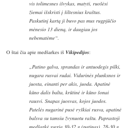
vis tolimesnes išvykas, matyti, ruošėsi
žiemai išskristi į šiltesnius kraštus.
Paskutinį kartą ji buvo pas mus rugpjūčio
mėnesio 13 dieną, ir daugiau jos
nebematėme“.
O štai čia apie medšarkes iš
Vikipedijos
:
„Patino galva, sprandas ir antuodegis pilki,
nugara rusvai rudai. Vidurinės plunksnos ir
juosta, einanti per akis, juoda. Apatinė
kūno dalis balta, krūtinė ir kūno šonai
rausvi. Snapas juosvas, kojos juodos.
Patelės nugarinė pusė ryškiai rusva, apatinė
balsva su tamsiu žvynuotu raštu. Paprastoji
medšarkė sveria 30-32 g (patinas), 28-30 g