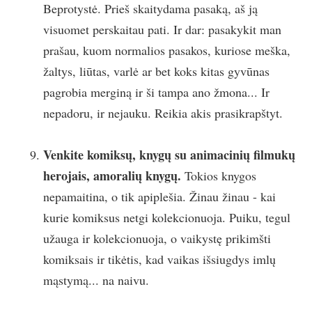
Beprotystė. Prieš skaitydama pasaką, aš ją
visuomet perskaitau pati. Ir dar: pasakykit man
prašau, kuom normalios pasakos, kuriose meška,
žaltys, liūtas, varlė ar bet koks kitas gyvūnas
pagrobia merginą ir ši tampa ano žmona... Ir
nepadoru, ir nejauku. Reikia akis prasikrapštyt.
Venkite komiksų, knygų su animacinių filmukų
herojais, amoralių knygų.
Tokios knygos
nepamaitina, o tik apiplešia. Žinau žinau - kai
kurie komiksus netgi kolekcionuoja. Puiku, tegul
užauga ir kolekcionuoja, o vaikystę prikimšti
komiksais ir tikėtis, kad vaikas išsiugdys imlų
mąstymą... na naivu.