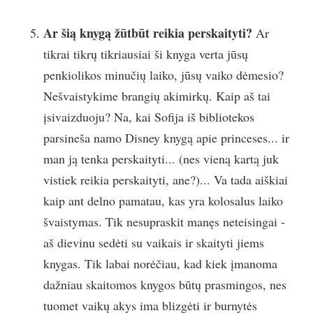
Ar šią knygą žūtbūt reikia perskaityti?
Ar
tikrai tikrų tikriausiai ši knyga verta jūsų
penkiolikos minučių laiko, jūsų vaiko dėmesio?
Nešvaistykime brangių akimirkų. Kaip aš tai
įsivaizduoju? Na, kai Sofija iš bibliotekos
parsineša namo Disney knygą apie princeses... ir
man ją tenka perskaityti... (nes vieną kartą juk
vistiek reikia perskaityti, ane?)... Va tada aiškiai
kaip ant delno pamatau, kas yra kolosalus laiko
švaistymas. Tik nesupraskit manęs neteisingai -
aš dievinu sedėti su vaikais ir skaityti jiems
knygas. Tik labai norėčiau, kad kiek įmanoma
dažniau skaitomos knygos būtų prasmingos, nes
tuomet vaikų akys ima blizgėti ir burnytės