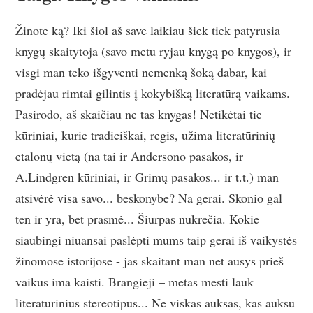
Žinote ką? Iki šiol aš save laikiau šiek tiek patyrusia
knygų skaitytoja (savo metu ryjau knygą po knygos), ir
visgi man teko išgyventi nemenką šoką dabar, kai
pradėjau rimtai gilintis į kokybišką literatūrą vaikams.
Pasirodo, aš skaičiau ne tas knygas! Netikėtai tie
kūriniai, kurie tradiciškai, regis, užima literatūrinių
etalonų vietą (na tai ir Andersono pasakos, ir
A.Lindgren kūriniai, ir Grimų pasakos... ir t.t.) man
atsivėrė visa savo... beskonybe? Na gerai. Skonio gal
ten ir yra, bet prasmė... Šiurpas nukrečia. Kokie
siaubingi niuansai paslėpti mums taip gerai iš vaikystės
žinomose istorijose - jas skaitant man net ausys prieš
vaikus ima kaisti. Brangieji – metas mesti lauk
literatūrinius stereotipus... Ne viskas auksas, kas auksu