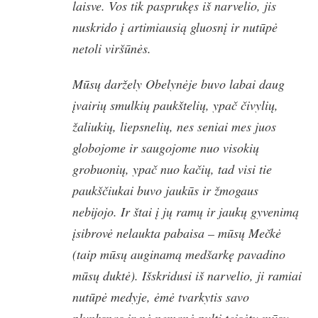
laisve. Vos tik pasprukęs iš narvelio, jis
nuskrido į artimiausią gluosnį ir nutūpė
netoli viršūnės.
Mūsų daržely Obelynėje buvo labai daug
įvairių smulkių paukštelių, ypač čivylių,
žaliukių, liepsnelių, nes seniai mes juos
globojome ir saugojome nuo visokių
grobuonių, ypač nuo kačių, tad visi tie
paukščiukai buvo jaukūs ir žmogaus
nebijojo. Ir štai į jų ramų ir jaukų gyvenimą
įsibrovė nelaukta pabaisa – mūsų Mečkė
(taip mūsų auginamą medšarkę pavadino
mūsų duktė). Išskridusi iš narvelio, ji ramiai
nutūpė medyje, ėmė tvarkytis savo
plunksnas ir nė nemanė pulti teisėtų mūsų