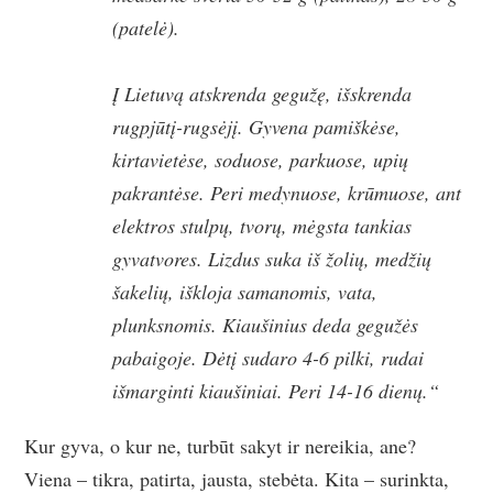
(patelė).
Į Lietuvą atskrenda gegužę, išskrenda
rugpjūtį-rugsėjį. Gyvena pamiškėse,
kirtavietėse, soduose, parkuose, upių
pakrantėse. Peri medynuose, krūmuose, ant
elektros stulpų, tvorų, mėgsta tankias
gyvatvores. Lizdus suka iš žolių, medžių
šakelių, iškloja samanomis, vata,
plunksnomis. Kiaušinius deda gegužės
pabaigoje. Dėtį sudaro 4-6 pilki, rudai
išmarginti kiaušiniai. Peri 14-16 dienų.“
Kur gyva, o kur ne, turbūt sakyt ir nereikia, ane?
Viena – tikra, patirta, jausta, stebėta. Kita – surinkta,