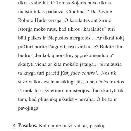
tikri kvaileliai. O Tomas Sojeris buvo tikras
maištininkas padauža. Čipolinas? Daržovinė
Robino Hudo versija. O karalaitės ant žirnio
istorija moko mus, kad tikros „karalaitės“ turi
būti paikos ir išlepusios mergiotės... Ar tikrai tokį
požiūri norite išugdyti savo vaikuose? Būkite itin
budrūs. Jei kokią nors knygą „rekomenduoja“
skaityti viena ar kita mokslo įstaiga... pirmiausia
ta knyga turi praeiti jūsų
face-control
.. Nes už
savo vaikus esate atsakingi jūs, o ne dėdės ir tetos
iš mokslo ir švietimo ministerijos. Tad skaityti tik
tam, kad pliusiuką užsidėt - nevalia. O be to ir
pavojinga.
Pasakos.
Kai namie maži vaikai, pasakų