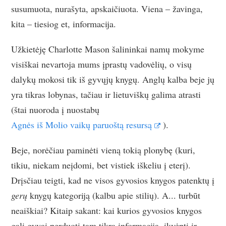
susumuota, nurašyta, apskaičiuota. Viena – žavinga,
kita – tiesiog et, informacija.
Užkietėję Charlotte Mason šalininkai namų mokyme
visiškai nevartoja mums įprastų vadovėlių, o visų
dalykų mokosi tik iš gyvųjų knygų. Anglų kalba beje jų
yra tikras lobynas, tačiau ir lietuviškų galima atrasti
(štai nuoroda į nuostabų
Agnės iš Molio vaikų paruoštą resursą
).
Beje, norėčiau paminėti vieną tokią plonybę (kuri,
tikiu, niekam neįdomi, bet vistiek iškeliu į eterį).
Drįsčiau teigti, kad ne visos gyvosios knygos patenktų į
gerų
knygų kategoriją (kalbu apie stilių). A... turbūt
neaiškiai? Kitaip sakant: kai kurios gyvosios knygos
gali gyvai perduoti tam tikrą informaciją, įkvėpti ir