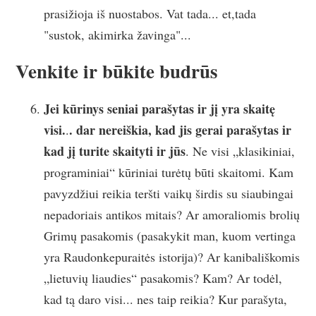
prasižioja iš nuostabos. Vat tada... et,tada
"sustok, akimirka žavinga"...
Venkite ir būkite budrūs
Jei kūrinys seniai parašytas ir jį yra skaitę
visi.
. dar nereiškia, kad jis gerai parašytas ir
.
kad jį turite skaityti ir jūs
. Ne visi „klasikiniai,
programiniai“ kūriniai turėtų būti skaitomi. Kam
pavyzdžiui reikia teršti vaikų širdis su siaubingai
nepadoriais antikos mitais? Ar amoraliomis brolių
Grimų pasakomis (pasakykit man, kuom vertinga
yra Raudonkepuraitės istorija)? Ar kanibališkomis
„lietuvių liaudies“ pasakomis? Kam? Ar todėl,
kad tą daro visi... nes taip reikia? Kur parašyta,