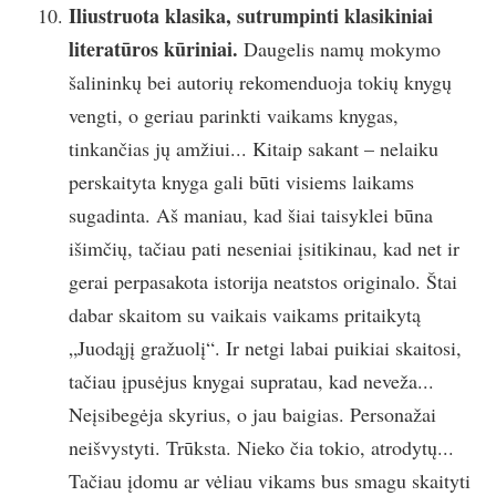
Iliustruota klasika, sutrumpinti klasikiniai
literatūros kūriniai.
Daugelis namų mokymo
šalininkų bei autorių rekomenduoja tokių knygų
vengti, o geriau parinkti vaikams knygas,
tinkančias jų amžiui... Kitaip sakant – nelaiku
perskaityta knyga gali būti visiems laikams
sugadinta. Aš maniau, kad šiai taisyklei būna
išimčių, tačiau pati neseniai įsitikinau, kad net ir
gerai perpasakota istorija neatstos originalo. Štai
dabar skaitom su vaikais vaikams pritaikytą
„Juodąjį gražuolį“. Ir netgi labai puikiai skaitosi,
tačiau įpusėjus knygai supratau, kad neveža...
Neįsibegėja skyrius, o jau baigias. Personažai
neišvystyti. Trūksta. Nieko čia tokio, atrodytų...
Tačiau įdomu ar vėliau vikams bus smagu skaityti