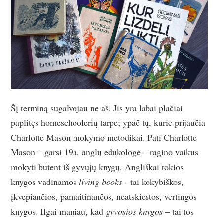
Šį terminą sugalvojau ne aš. Jis yra labai plačiai
paplitęs homeschoolerių tarpe; ypač tų, kurie prijaučia
Charlotte Mason mokymo metodikai. Pati Charlotte
Mason – garsi 19a. anglų edukologė – ragino vaikus
mokyti būtent iš gyvųjų knygų. Angliškai tokios
knygos vadinamos
living books -
tai kokybiškos,
įkvepiančios, pamaitinančos, neatskiestos, vertingos
knygos. Ilgai maniau, kad
gyvosios knygos
– tai tos