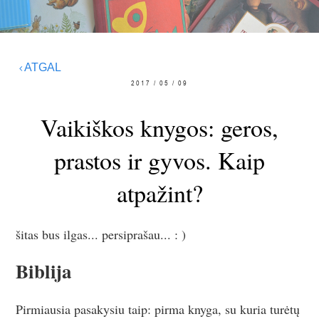
ATGAL
2017 / 05 / 09
Vaikiškos knygos: geros,
prastos ir gyvos. Kaip
atpažint?
šitas bus ilgas... persiprašau... : )
Biblija
Pirmiausia pasakysiu taip: pirma knyga, su kuria turėtų