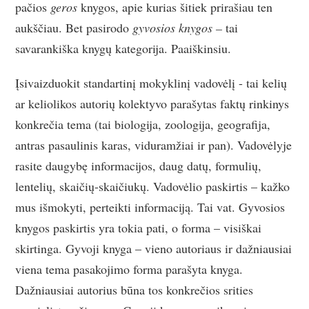
pačios
geros
knygos, apie kurias šitiek prirašiau ten
aukščiau. Bet pasirodo
gyvosios knygos –
tai
savarankiška knygų kategorija. Paaiškinsiu.
Įsivaizduokit standartinį mokyklinį vadovėlį - tai kelių
ar keliolikos autorių kolektyvo parašytas faktų rinkinys
konkrečia tema (tai biologija, zoologija, geografija,
antras pasaulinis karas, viduramžiai ir pan). Vadovėlyje
rasite daugybę informacijos, daug datų, formulių,
lentelių, skaičių-skaičiukų. Vadovėlio paskirtis – kažko
mus išmokyti, perteikti informaciją. Tai vat. Gyvosios
knygos paskirtis yra tokia pati, o forma – visiškai
skirtinga. Gyvoji knyga – vieno autoriaus ir dažniausiai
viena tema pasakojimo forma parašyta knyga.
Dažniausiai autorius būna tos konkrečios srities