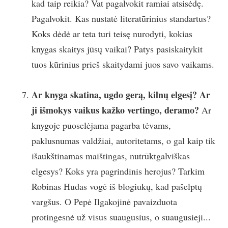
kad taip reikia? Vat pagalvokit ramiai atsisėdę.
Pagalvokit. Kas nustatė literatūrinius standartus?
Koks dėdė ar teta turi teisę nurodyti, kokias
knygas skaitys jūsų vaikai? Patys pasiskaitykit
tuos kūrinius prieš skaitydami juos savo vaikams.
Ar knyga skatina, ugdo gerą, kilnų elgesį? Ar
ji išmokys vaikus kažko vertingo, deramo?
Ar
knygoje puoselėjama pagarba tėvams,
paklusnumas valdžiai, autoritetams, o gal kaip tik
išaukštinamas maištingas, nutrūktgalviškas
elgesys? Koks yra pagrindinis herojus? Tarkim
Robinas Hudas vogė iš blogiukų, kad pašelptų
vargšus. O Pepė Ilgakojinė pavaizduota
protingesnė už visus suaugusius, o suaugusieji...