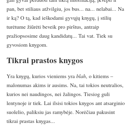
pan, bet stiliaus atžvilgiu, jos bus... na... nelabai... Na
ir ką? O tą, kad ieškodami gyvųjų knygų, į stilių
turėtume žiūrėti beveik pro pirštus, antraip
pražiopsosime daug kandidatų... Tai vat. Tiek su
gyvosiom knygom.
Tikrai prastos knygos
Yra knygų, kurios vieniems yra
blah
, o kitiems –
malonumas akims ir ausims. Na, tai tokios neutralios,
kurios nei naudingos, nei žalingos. Tiesiog guli
lentynoje ir tiek. Lai ilsisi tokios knygos ant atsarginio
suolelio, paliksiu jas ramybėje. Norėčiau pakusint
tikrai prastas knygas...