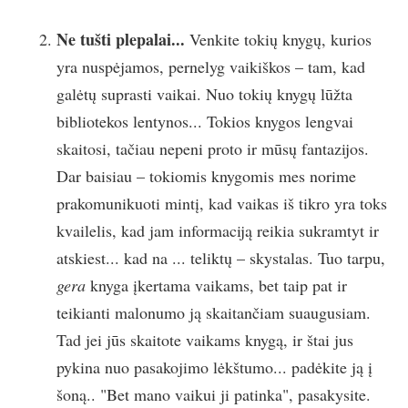
Ne tušti plepalai...
Venkite tokių knygų, kurios
yra nuspėjamos, pernelyg vaikiškos – tam, kad
galėtų suprasti vaikai. Nuo tokių knygų lūžta
bibliotekos lentynos... Tokios knygos lengvai
skaitosi, tačiau nepeni proto ir mūsų fantazijos.
Dar baisiau – tokiomis knygomis mes norime
prakomunikuoti mintį, kad vaikas iš tikro yra toks
kvailelis, kad jam informaciją reikia sukramtyt ir
atskiest... kad na ... teliktų – skystalas. Tuo tarpu,
gera
knyga įkertama vaikams, bet taip pat ir
teikianti malonumo ją skaitančiam suaugusiam.
Tad jei jūs skaitote vaikams knygą, ir štai jus
pykina nuo pasakojimo lėkštumo... padėkite ją į
šoną.. "Bet mano vaikui ji patinka", pasakysite.