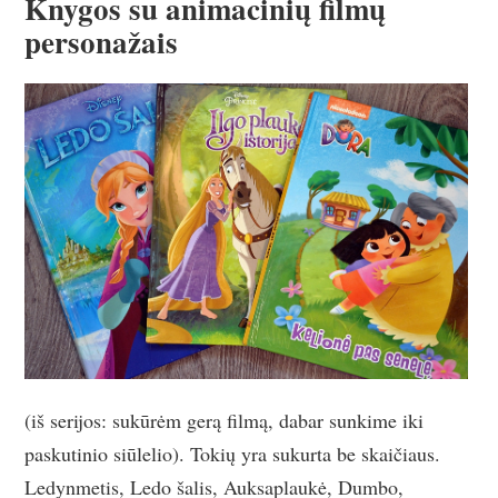
Knygos su animacinių filmų
personažais
(iš serijos: sukūrėm gerą filmą, dabar sunkime iki
paskutinio siūlelio). Tokių yra sukurta be skaičiaus.
Ledynmetis, Ledo šalis, Auksaplaukė, Dumbo,