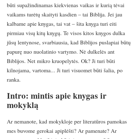
būti supažindinamas kiekvienas vaikas ir kurią tėvai
vaikams turėtų skaityti kasdien – tai Biblija. Jei jau
kalbame apie knygas, tai vat – šita knyga turi eiti
pirmiau visų kitų knygų. Te visos kitos knygos dulka
jūsų lentynose, svarbiausia, kad Biblijos puslapiai būtų
papurę nuo nuolatinio vartymo. Nė dulkelės ant
Biblijos. Net mikro kruopelytės. Ok? Ji turi būti
kilnojama, vartoma... Ji turi visuomet būti šalia, po
ranka.
Intro: mintis apie knygas ir
mokyklą
Ar nemanote, kad mokykloje per literatūros pamokas
mes buvome gerokai apiplėšti? Ar pamenate? Ar