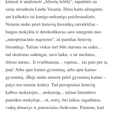
krimsti ir analizuoti „Altorių šešėly“, tapatintis su
savęs neradusiu Liudu Vasariu. Ištisa karta užauginta
ant kažkokio tai kunigo-nekunigo psichoanalizės.
Neturiu nieko prieš lietuvių literatūrą (atvirkščiai –
baigus mokykla ir detoksifikavus savo smegenis nuo
„interpretacinio mąstymo“, aš pamilau lietuvių
literatūrą). Tačiau viskas turi būti daroma su saiku...
tad skaitoma saikingai, savu laiku, o ne nuolatos,
ištisus metus.. Ir svarbiausiai... vajetau... tas pats per tą
patį! Arba apie kaimo gyvenimą, arba apie kaimo
gyvenimą. (Beje nieko neturiu prieš gyvenimą kaime –
patys ten norime keltis). Tad persiprašau lietuvių
kalbos mokytojos... mokytojų... tačiau literatūros
pamokos mokyloje... et, sorry, bet laikas sugadintas,
vaikų dėmesys ir potencialas išeikvotas. Pamenu, kad