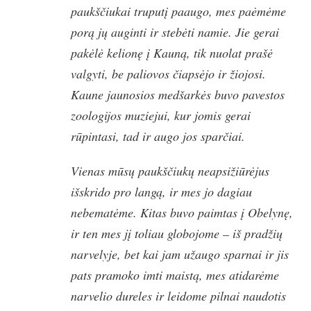
paukščiukai truputį paaugo, mes paėmėme
porą jų auginti ir stebėti namie. Jie gerai
pakėlė kelionę į Kauną, tik nuolat prašė
valgyti, be paliovos čiapsėjo ir žiojosi.
Kaune jaunosios medšarkės buvo pavestos
zoologijos muziejui, kur jomis gerai
rūpintasi, tad ir augo jos sparčiai.
Vienas mūsų paukščiukų neapsižiūrėjus
išskrido pro langą, ir mes jo dagiau
nebematėme. Kitas buvo paimtas į Obelynę,
ir ten mes jį toliau globojome – iš pradžių
narvelyje, bet kai jam užaugo sparnai ir jis
pats pramoko imti maistą, mes atidarėme
narvelio dureles ir leidome pilnai naudotis