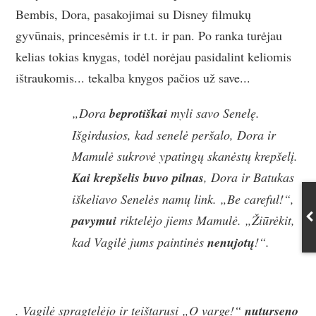
Bembis, Dora, pasakojimai su Disney filmukų
gyvūnais, princesėmis ir t.t. ir pan. Po ranka turėjau
kelias tokias knygas, todėl norėjau pasidalint keliomis
ištraukomis... tekalba knygos pačios už save...
„Dora
beprotiškai
myli savo Senelę.
Išgirdusios, kad senelė peršalo, Dora ir
Mamulė sukrovė ypatingų skanėstų krepšelį.
Kai krepšelis buvo pilnas
, Dora ir Batukas
iškeliavo Senelės namų link. „Be careful!“,
pavymui
riktelėjo jiems Mamulė. „Žiūrėkit,
kad Vagilė jums paintinės
nenujotų
!“.
. Vagilė spragtelėjo ir teištarusi „O varge!“
nuturseno