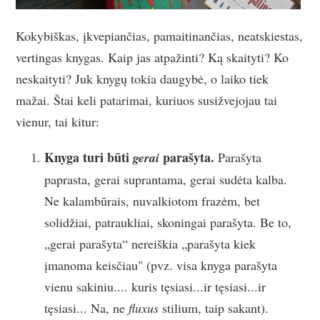
Kokybiškas, įkvepiančias, pamaitinančias, neatskiestas,
vertingas knygas. Kaip jas atpažinti? Ką skaityti? Ko
neskaityti? Juk knygų tokia daugybė, o laiko tiek
mažai. Štai keli patarimai, kuriuos susižvejojau tai
vienur, tai kitur:
Knyga turi būti
parašyta.
gerai
Parašyta
paprasta, gerai suprantama, gerai sudėta kalba.
Ne kalambūrais, nuvalkiotom frazėm, bet
solidžiai, patraukliai, skoningai parašyta. Be to,
„gerai parašyta“ nereiškia „parašyta kiek
įmanoma keisčiau" (pvz. visa knyga parašyta
vienu sakiniu.... kuris tęsiasi...ir tęsiasi...ir
tęsiasi... Na, ne
fluxus
stilium, taip sakant).