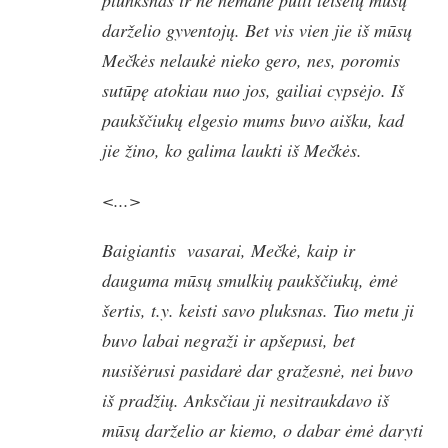
darželio gyventojų. Bet vis vien jie iš mūsų
Mečkės nelaukė nieko gero, nes, poromis
sutūpę atokiau nuo jos, gailiai cypsėjo. Iš
paukščiukų elgesio mums buvo aišku, kad
jie žino, ko galima laukti iš Mečkės.
<...>
Baigiantis vasarai, Mečkė, kaip ir
dauguma mūsų smulkių paukščiukų, ėmė
šertis, t.y. keisti savo pluksnas. Tuo metu ji
buvo labai negraži ir apšepusi, bet
nusišėrusi pasidarė dar gražesnė, nei buvo
iš pradžių. Anksčiau ji nesitraukdavo iš
mūsų darželio ar kiemo, o dabar ėmė daryti