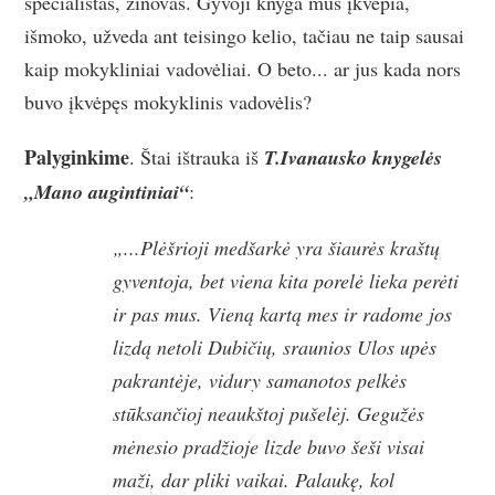
specialistas, žinovas. Gyvoji knyga mus įkvepia,
išmoko, užveda ant teisingo kelio, tačiau ne taip sausai
kaip mokykliniai vadovėliai. O beto... ar jus kada nors
buvo įkvėpęs mokyklinis vadovėlis?
Palyginkime
. Štai ištrauka iš
T.Ivanausko knygelės
„Mano augintiniai“
:
„...Plėšrioji medšarkė yra šiaurės kraštų
gyventoja, bet viena kita porelė lieka perėti
ir pas mus. Vieną kartą mes ir radome jos
lizdą netoli Dubičių, sraunios Ulos upės
pakrantėje, vidury samanotos pelkės
stūksančioj neaukštoj pušelėj. Gegužės
mėnesio pradžioje lizde buvo šeši visai
maži, dar pliki vaikai. Palaukę, kol