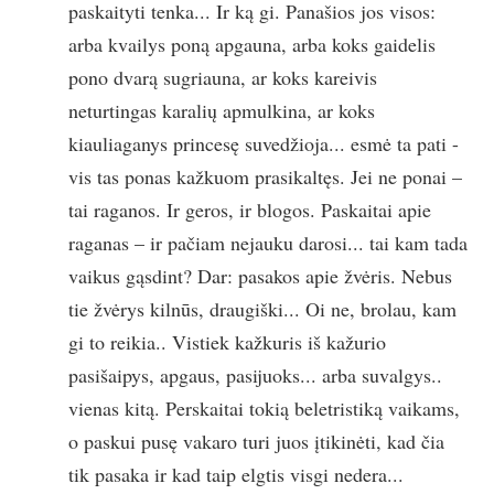
paskaityti tenka... Ir ką gi. Panašios jos visos:
arba kvailys poną apgauna, arba koks gaidelis
pono dvarą sugriauna, ar koks kareivis
neturtingas karalių apmulkina, ar koks
kiauliaganys princesę suvedžioja... esmė ta pati -
vis tas ponas kažkuom prasikaltęs. Jei ne ponai –
tai raganos. Ir geros, ir blogos. Paskaitai apie
raganas – ir pačiam nejauku darosi... tai kam tada
vaikus gąsdint? Dar: pasakos apie žvėris. Nebus
tie žvėrys kilnūs, draugiški... Oi ne, brolau, kam
gi to reikia.. Vistiek kažkuris iš kažurio
pasišaipys, apgaus, pasijuoks... arba suvalgys..
vienas kitą. Perskaitai tokią beletristiką vaikams,
o paskui pusę vakaro turi juos įtikinėti, kad čia
tik pasaka ir kad taip elgtis visgi nedera...