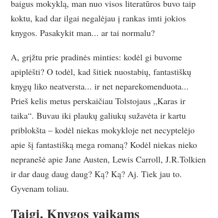
baigus mokyklą, man nuo visos literatūros buvo taip
koktu, kad dar ilgai negalėjau į rankas imti jokios
knygos. Pasakykit man... ar tai normalu?
A, grįžtu prie pradinės minties: kodėl gi buvome
apiplėšti? O todėl, kad šitiek nuostabių, fantastiškų
knygų liko neatversta... ir net neparekomenduota...
Prieš kelis metus perskaičiau Tolstojaus „Karas ir
taika“. Buvau iki plaukų galiukų sužavėta ir kartu
priblokšta – kodėl niekas mokykloje net necyptelėjo
apie šį fantastišką mega romaną? Kodėl niekas nieko
nepranešė apie Jane Austen, Lewis Carroll, J.R.Tolkien
ir dar daug daug daug? Ką? Ką? Aj. Tiek jau to.
Gyvenam toliau.
Taigi. Knygos vaikams