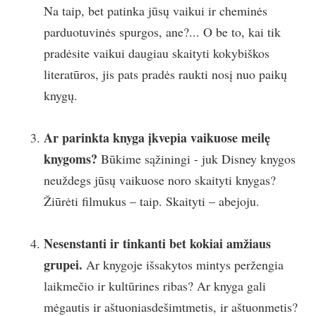
Na taip, bet patinka jūsų vaikui ir cheminės
parduotuvinės spurgos, ane?... O be to, kai tik
pradėsite vaikui daugiau skaityti kokybiškos
literatūros, jis pats pradės raukti nosį nuo paikų
knygų.
Ar parinkta knyga įkvepia vaikuose meilę
knygoms?
Būkime sąžiningi - juk Disney knygos
neuždegs jūsų vaikuose noro skaityti knygas?
Žiūrėti filmukus – taip. Skaityti – abejoju.
Nesenstanti ir tinkanti bet kokiai amžiaus
grupei.
Ar knygoje išsakytos mintys peržengia
laikmečio ir kultūrines ribas? Ar knyga gali
mėgautis ir aštuoniasdešimtmetis, ir aštuonmetis?