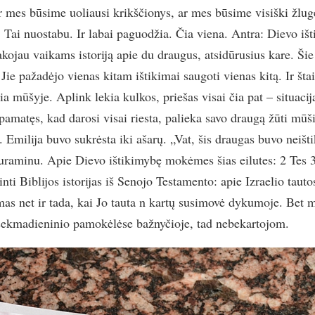
mes būsime uoliausi krikščionys, ar mes būsime visiški žluge
. Tai nuostabu. Ir labai paguodžia. Čia viena. Antra: Dievo iš
kojau vaikams istoriją apie du draugus, atsidūrusius kare. Šie
Jie pažadėjo vienas kitam ištikimai saugoti vienas kitą. Ir šta
a mūšyje. Aplink lekia kulkos, priešas visai čia pat – situacij
pamatęs, kad darosi visai riesta, palieka savo draugą žūti mūš
 Emilija buvo sukrėsta iki ašarų. „Vat, šis draugas buvo neišt
uraminu. Apie Dievo ištikimybę mokėmes šias eilutes: 2 Tes 3
nti Biblijos istorijas iš Senojo Testamento: apie Izraelio tauto
mas net ir tada, kai Jo tauta n kartų susimovė dykumoje. Bet ma
i sekmadieninio pamokėlėse bažnyčioje, tad nebekartojom.