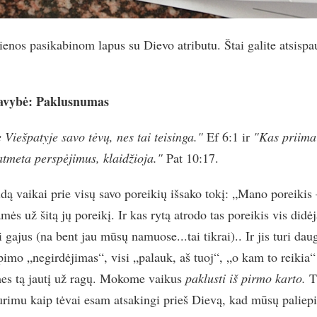
enos pasikabinom lapus su Dievo atributu. Štai galite atsispaus
savybė: Paklusnumas
e Viešpatyje savo tėvų, nes tai teisinga."
Ef 6:1 ir
"Kas priima
atmeta perspėjimus, klaidžioja."
Pat 10:17.
ą vaikai prie visų savo poreikių išsako tokį: „Mano poreikis –
ės už šitą jų poreikį. Ir kas rytą atrodo tas poreikis vis didėj
ajus (na bent jau mūsų namuose...tai tikrai).. Ir jis turi daug
pimo „negirdėjimas“, visi „palauk, aš tuoj“, „o kam to reikia“
es tą jautį už ragų. Mokome vaikus
paklusti iš pirmo karto.
T
urimu kaip tėvai esam atsakingi prieš Dievą, kad mūsų palie