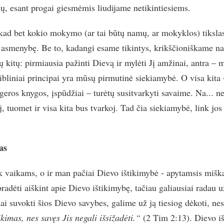
, esant progai giesmėmis liudijame netikintiesiems.
ad bet kokio mokymo (ar tai būtų namų, ar mokyklos) tikslas 
ti asmenybę. Be to, kadangi esame tikintys, krikščioniškame
ų kitų: pirmiausia pažinti Dievą ir mylėti Jį amžinai, antra – 
Bibliniai principai yra mūsų pirmutinė siekiamybė. O visa kita 
, geros knygos, įspūdžiai – turėtų susitvarkyti savaime. Na... n
j, tuomet ir visa kita bus tvarkoj. Tad čia siekiamybė, link jos 
as
tik vaikams, o ir man pačiai Dievo ištikimybė - apytamsis mišk
adėti aiškint apie Dievo ištikimybę, tačiau galiausiai radau už
ai suvokti šios Dievo savybes, galime už ją tiesiog dėkoti, ne
tikimas, nes savęs Jis negali išsižadėti.“
(2 Tim 2:13). Dievo i