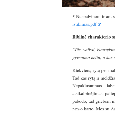
* Nuspalvinom ir ant si
ištikimas.pdf
Biblinė charakterio 
"Jūs, vaikai, klausykit
gyvenimo keliu, o kas 
Kiekvieną rytą per mald
Tad kas rytą ir meldžiam
Nepaklusnumas – labai g
atsikalbinėjimas, palie
pabodo, tad griebėm m
r-m-o karto. Mes su A