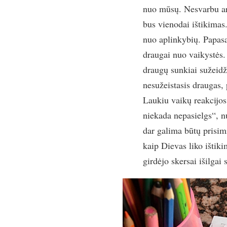
nuo mūsų. Nesvarbu ar 
bus vienodai ištikimas
nuo aplinkybių. Papasa
draugai nuo vaikystės. 
draugų sunkiai sužeidži
nesužeistasis draugas, 
Laukiu vaikų reakcijos.
niekada nepasielgs“, n
dar galima būtų prisimi
kaip Dievas liko ištiki
girdėjo skersai išilga