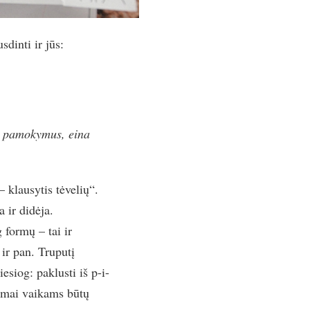
dinti ir jūs:
 pamokymus, eina
 klausytis tėvelių“.
a ir didėja.
 formų – tai ir
 ir pan. Truputį
iesiog: paklusti iš p-i-
pimai vaikams būtų