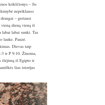
nos krikščionys – Jis
tikimybė nepriklauso
 draugai – geriausi
i vieną dieną vieną iš
a labai labai sunki. Tas
io lauke. Pauzė.
ikimas. Dievas taip
:3 ir P 9:10. Žinoma,
s išėjimą iš Egipto ir
niškės šias istorijas