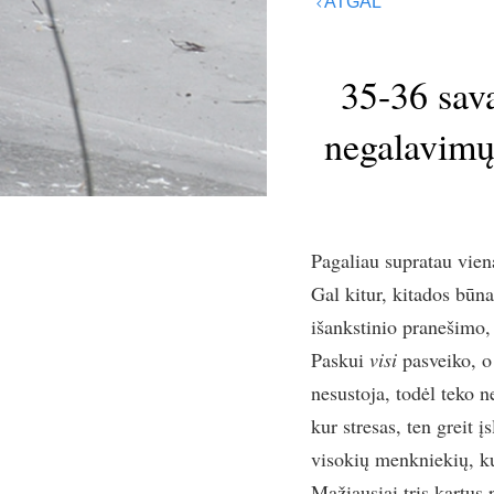
ATGAL
35-36 sava
negalavimų,
Pagaliau supratau vien
Gal kitur, kitados būn
išankstinio pranešimo,
Paskui
visi
pasveiko, 
nesustoja, todėl teko n
kur stresas, ten greit 
visokių menkniekių, kur
Mažiausiai tris kartus 