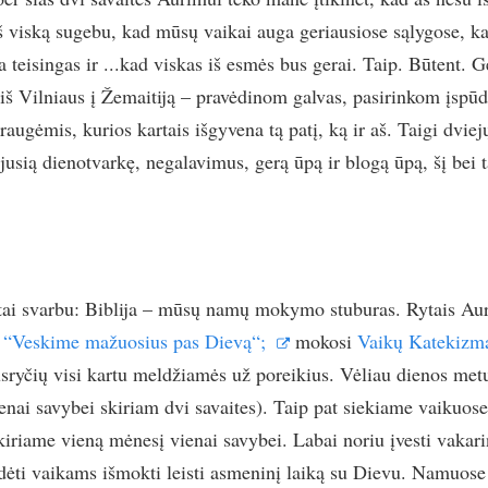
š viską sugebu, kad mūsų vaikai auga geriausiose sąlygose, 
 teisingas ir ...kad viskas iš esmės bus gerai. Taip. Būtent. G
i iš Vilniaus į Žemaitiją – pravėdinom galvas, pasirinkom įspū
augėmis, kurios kartais išgyvena tą patį, ką ir aš. Taigi dviej
ėjusią dienotvarkę, negalavimus, gerą ūpą ir blogą ūpą, šį bei 
tai svarbu: Biblija – mūsų namų mokymo stuburas. Rytais Aur
 “Veskime mažuosius pas Dievą“;
mokosi
Vaikų Katekizm
usryčių visi kartu meldžiamės už poreikius. Vėliau dienos met
enai savybei skiriam dvi savaites). Taip pat siekiame vaikuose
kiriame vieną mėnesį vienai savybei. Labai noriu įvesti vakari
dėti vaikams išmokti leisti asmeninį laiką su Dievu. Namuos