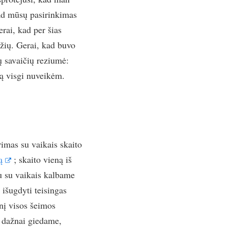
kad mūsų pasirinkimas
erai, kad per šias
džių. Gerai, kad buvo
ų savaičių reziumė:
tą visgi nuveikėm.
imas su vaikais skaito
ą
; skaito vieną iš
u su vaikais kalbame
 išugdyti teisingas
nį visos šeimos
e dažnai giedame,